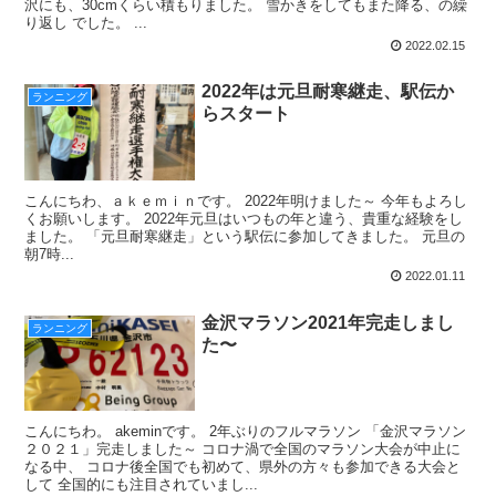
沢にも、30cmくらい積もりました。 雪かきをしてもまた降る、の繰
り返し でした。 ...
2022.02.15
2022年は元旦耐寒継走、駅伝か
ランニング
らスタート
こんにちわ、ａｋｅｍｉｎです。 2022年明けました～ 今年もよろし
くお願いします。 2022年元旦はいつもの年と違う、貴重な経験をし
ました。 「元旦耐寒継走」という駅伝に参加してきました。 元旦の
朝7時...
2022.01.11
金沢マラソン2021年完走しまし
ランニング
た〜
こんにちわ。 akeminです。 2年ぶりのフルマラソン 「金沢マラソン
２０２１」完走しました～ コロナ渦で全国のマラソン大会が中止に
なる中、 コロナ後全国でも初めて、県外の方々も参加できる大会と
して 全国的にも注目されていまし...