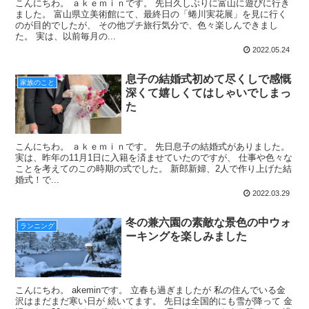
こんにちわ。 ａｋｅｍｉｎです。 先日久しぶりに富山に遊びに行き
ました。 富山県立美術館にて、最終日の「蜷川実花展」を見に行く
のが目的でしたが、 その他プチ旅行気分で、色々楽しんできまし
た。 実は、以前毎月の...
2022.05.24
息子の結婚式初めて尽くしで感慨
家族のこと
深くて嬉しくてはしゃいでしまっ
た
こんにちわ。 ａｋｅｍｉｎです。 先日息子の結婚式がありました。
実は、昨年の11月1日に入籍を済ませていたのですが、 仕事や色々な
ことを考えてのこの時期の式でした。 新郎新婦、2人で作り上げた結
婚式！で...
2022.03.29
冬の兼六園の素敵な景色の中ウォ
ランニング
ーキングを楽しみました
こんにちわ。 akeminです。 立春も過ぎましたが 私の住んでいる金
沢はまだまだ寒い日が 続いてます。 先日は全国的にも雪が降って 金