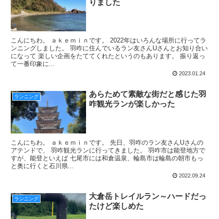
りました
こんにちわ。 ａｋｅｍｉｎです。 2022年はいろんな場所に行ってラ
ンニングしました。 羽咋に住んでいるラン友さんUさんとお知り合い
になって 楽しい企画をたててくれたというのもあります。 振り返っ
て一番印象に...
2023.01.24
あらためて素敵な街だと感じた羽
ランニング
咋観光ランが楽しかった
こんにちわ。 ａｋｅｍｉｎです。 先日、羽咋のラン友さんUさんの
アテンドで、 羽咋観光ランに行ってきました。 羽咋市は能登地方で
すが、能登といえば 七尾市には和倉温泉、輪島市は輪島の朝市もっ
と奥に行くと石川県...
2022.09.24
大倉岳トレイルラン～ハードだっ
ランニング
たけど楽しめた