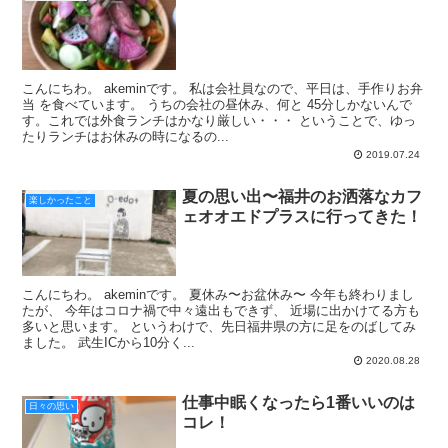
こんにちわ。 akeminです。 私は会社員なので、平日は、手作りお弁
当 を食べています。 うちの会社の昼休み、何と 45分しかないんで
す。これでは外食ランチはかなり厳しい・・・ ということで、ゆっ
たりランチはお休みの時になるの...
2019.07.24
夏の思い出〜福井のお洒落なカフ
楽しかったこと
ェオオエドプラスに行ってきた！
こんにちわ。 akeminです。 夏休み〜お盆休み〜 今年も終わりまし
たが、 今年はコロナ禍で中々遠出もできず、 近場に出かけてる方も
多いと思います。 というわけで、先日福井県の方に足をのばしてみ
ました。 武生ICから10分く...
2020.08.28
仕事中眠くなったら1番いいのは
日々の思い
コレ！