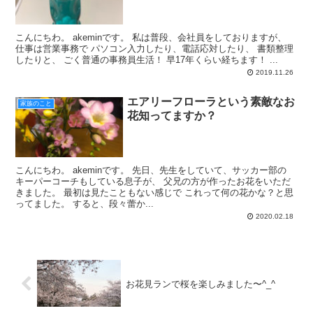
こんにちわ。 akeminです。 私は普段、会社員をしておりますが、
仕事は営業事務で パソコン入力したり、電話応対したり、 書類整理
したりと、 ごく普通の事務員生活！ 早17年くらい経ちます！ ...
2019.11.26
エアリーフローラという素敵なお
家族のこと
花知ってますか？
こんにちわ。 akeminです。 先日、先生をしていて、サッカー部の
キーパーコーチもしている息子が、 父兄の方が作ったお花をいただ
きました。 最初は見たこともない感じで これって何の花かな？と思
ってました。 すると、段々蕾か...
2020.02.18
お花見ランで桜を楽しみました〜^_^