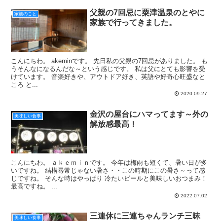
父親の7回忌に粟津温泉のとやに
家族のこと
家族で行ってきました。
こんにちわ。 akeminです。 先日私の父親の7回忌がありました。 も
うそんなになるんだな～という感じです。 私は父にとても影響を受
けています。 音楽好きや、アウトドア好き、英語や好奇心旺盛なと
ころ と...
2020.09.27
金沢の屋台にハマってます～外の
美味しい食事
解放感最高！
こんにちわ。 ａｋｅｍｉｎです。 今年は梅雨も短くて、暑い日が多
いですね。 結構尋常じゃない暑さ・・この時期にこの暑さ～って感
じですね。 そんな時はやっぱり 冷たいビールと美味しいおつまみ！
最高ですね。 ...
2022.07.02
三連休に三連ちゃんランチ三昧
美味しい食事