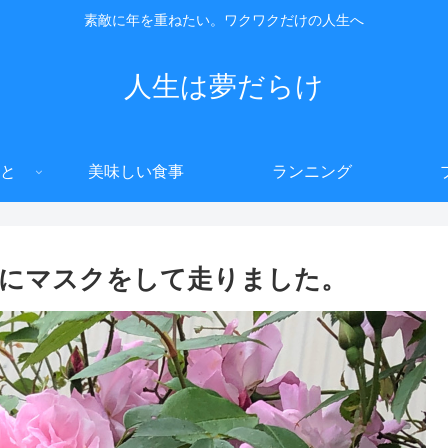
素敵に年を重ねたい。ワクワクだけの人生へ
人生は夢だらけ
と
美味しい食事
ランニング
にマスクをして走りました。