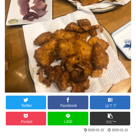
Twitter
Facebook
はてブ
Pocket
LINE
コピー
2020.01.22
2020.01.21