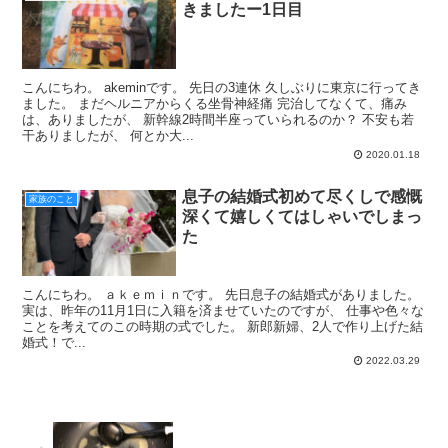
きましたー1日目
こんにちわ。 akeminです。 先日の3連休 久しぶりに東京に行ってき
ました。 まだヘルニアからくる坐骨神経痛 完治してなくて、痛み
は、ありましたが、 新幹線2時間半座っていられるのか？ 不安も若
干ありましたが、 何とか大...
2020.01.18
息子の結婚式初めて尽くしで感慨
家族のこと
深くて嬉しくてはしゃいでしまっ
た
こんにちわ。 ａｋｅｍｉｎです。 先日息子の結婚式がありました。
実は、昨年の11月1日に入籍を済ませていたのですが、 仕事や色々な
ことを考えてのこの時期の式でした。 新郎新婦、2人で作り上げた結
婚式！で...
2022.03.29