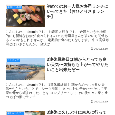
初めてのお一人様お寿司ランチに
美味しい食事
いってきた【おひとりさまラン
チ】
こんにちわ。 akeminです。 お寿司大好きです。 金沢という土地柄
的にも新鮮なお魚が 食べられるので お寿司屋さんが多いのも関係あ
る？ のかもしれませんが、 定期的に食べたくなります。 中々高級寿
司とはいきませんが、 金沢は...
2020.12.16
3連休最終日は朝からとっても良
ランニング
い天気〜気持ちも上がってやりた
いこと出来たぞー
こんにちわ。 akeminです。 3連休最終日！ 朝からめっちゃ良い天
気〜^_^ ということで、シーツ洗濯！ 久々に外に干せた〜 そして実
家の母から頼まれてたことを コンプリートして その後久々に泉ヶ丘
のそばの葉でランチ ...
2020.02.25
3連休に久しぶりに東京に行って
楽しかったこと