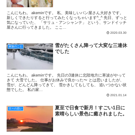
こんにちわ。 akeminです。 私、美味しいパン屋さん大好きです。
新しくできたりすると行ってみたくなっちゃいます^_^ 先日、ずっと
気になっていた、 「サリュ・アンシャンテ」 という、サンドイッチ
屋さんに行ってきました。 ここ...
2020.03.30
雪がたくさん降って大変な三連休
家族のこと
でした
こんにちわ。 akeminです。 先日の3連休に北陸地方に寒波がやって
きて 大雪でした。 仕事がお休みで良かった〜 とは思いましたが、
雪が、どんどん降ってきて、 雪かきしてもしても、 追いつかない状
態でした。 私の家...
2021.01.14
夏至で日食で新月！すごい1日に
日々の思い
素晴らしい景色に癒されました。