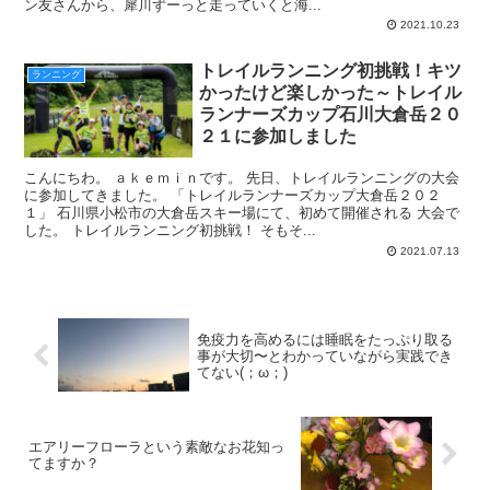
ン友さんから、犀川ずーっと走っていくと海...
2021.10.23
トレイルランニング初挑戦！キツ
ランニング
かったけど楽しかった～トレイル
ランナーズカップ石川大倉岳２０
２１に参加しました
こんにちわ。 ａｋｅｍｉｎです。 先日、トレイルランニングの大会
に参加してきました。 「トレイルランナーズカップ大倉岳２０２
１」 石川県小松市の大倉岳スキー場にて、初めて開催される 大会で
した。 トレイルランニング初挑戦！ そもそ...
2021.07.13
免疫力を高めるには睡眠をたっぷり取る
事が大切〜とわかっていながら実践でき
てない(；ω；)
エアリーフローラという素敵なお花知っ
てますか？