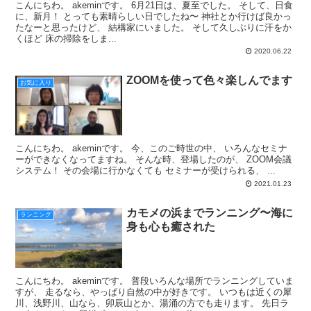
こんにちわ。 akeminです。 6月21日は、夏至でした。 そして、日食
に、新月！ とっても素晴らしい日でしたね〜 神社とか行けば良かっ
たなーと思ったけど、 結構家にいました。 そして久しぶりに汗をか
くほど 床の掃除をしま...
2020.06.22
ZOOMを使って色々楽しんでます
お気に入り
こんにちわ。 akeminです。 今、このご時世の中、 いろんなセミナ
ーができなくなってますね。 そんな時、登場したのが、 ZOOM会議
システム！ その会場に行かなくても セミナーが受けられる、 ...
2021.01.23
カモメの浜までランニング〜海に
ランニング
身も心も癒された
こんにちわ。 akeminです。 普段いろんな場所でランニングしていま
すが、 走るなら、やっぱり自然の中が好きです。 いつもは近くの犀
川、浅野川、山なら、卯辰山とか、湯涌の方でも走ります。 先日ラ