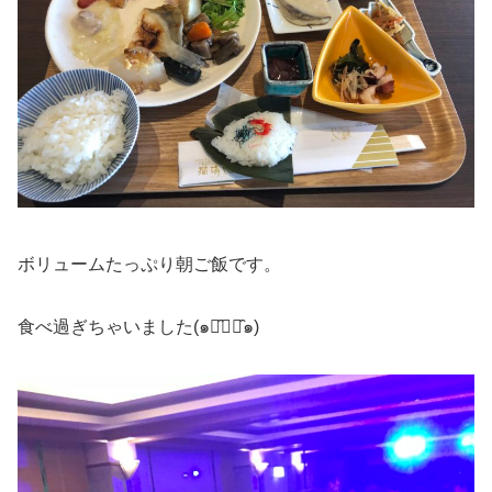
ボリュームたっぷり朝ご飯です。
食べ過ぎちゃいました(๑･̑◡･̑๑)