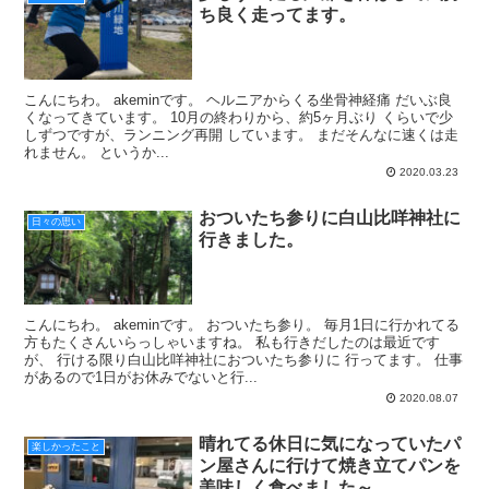
ち良く走ってます。
こんにちわ。 akeminです。 ヘルニアからくる坐骨神経痛 だいぶ良
くなってきています。 10月の終わりから、約5ヶ月ぶり くらいで少
しずつですが、ランニング再開 しています。 まだそんなに速くは走
れません。 というか...
2020.03.23
おついたち参りに白山比咩神社に
日々の思い
行きました。
こんにちわ。 akeminです。 おついたち参り。 毎月1日に行かれてる
方もたくさんいらっしゃいますね。 私も行きだしたのは最近です
が、 行ける限り白山比咩神社におついたち参りに 行ってます。 仕事
があるので1日がお休みでないと行...
2020.08.07
晴れてる休日に気になっていたパ
楽しかったこと
ン屋さんに行けて焼き立てパンを
美味しく食べました～