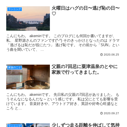
火曜日はハグの日〜逃げ恥の日〜
ランニング
♡
こんにちわ。 akeminです。 このブログにも何回か書いてますが、
私、 星野源さんのファンです(^-^) そのきっかけとなったのは ドラマ
「逃げるは恥だが役にたつ」 逃げ恥です。 その前から「SUN」とい
う曲を聞いていて、 ...
2020.06.25
父親の7回忌に粟津温泉のとやに
家族のこと
家族で行ってきました。
こんにちわ。 akeminです。 先日私の父親の7回忌がありました。 も
うそんなになるんだな～という感じです。 私は父にとても影響を受
けています。 音楽好きや、アウトドア好き、英語や好奇心旺盛なと
ころ と...
2020.09.27
少しずつ走る距離を伸ばして気持
ランニング