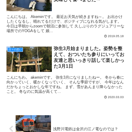
こんにちは。 Akeminです。 最近お天気が続きますね～。 お出かけ
したくなるし、晴れてるだけで、ポジティブになれる気がします。
今日は早朝からzoomで朝活に参加して 久しぶりのラグジュアリーな
場所でのYOGAをして 娘...
2019.05.18
弥生3月始まりました。姿勢を整
日々の思い
えて、おついたち参りにいってお
友達と思いっきり話して楽しかっ
た3月1日
こんにちわ。 akeminです。 弥生3月になりましたねー。 冬から春に
向かっていく、暖かくなっていく、 そんな季節ですが、 今年はなん
だかちょっとおかしな年ですね。 まず、雪があんまり降らなかった
こと。 冬なのに気温が高くて...
2020.03.03
浅野川電鉄は金沢の江ノ電なのでは？