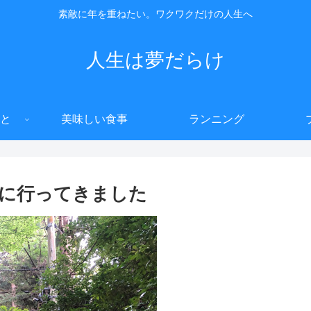
素敵に年を重ねたい。ワクワクだけの人生へ
人生は夢だらけ
と
美味しい食事
ランニング
に行ってきました