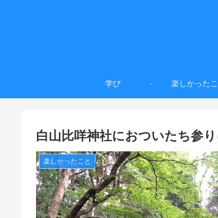
学び
楽しかったこ
白山比咩神社におついたち参り
楽しかったこと