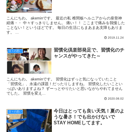
こんにちわ。 akeminです。 最近の私 椎間板ヘルニアからの座骨神
経痛・・ 中々すっきりしません。 痛い！！ ここまで痛みを我慢した
ことない！というほどです。 毎日の生活にもまあまあ支障もありま
す。 ...
2019.11.24
習慣化倶楽部発足で、習慣化のチ
日々の思い
ャンスがやってきた～
こんにちわ。 akeminです。 習慣化はずっと気になっていたこと
「習慣化」、永遠の課題！だったりしますね。 習慣化したいことい
っぱいありますよね？ ずーっとやりたいと思いながらやれてません
でした。 習慣を変え...
2020.08.02
今日はとっても良い天気！夏のよ
日々の思い
うな暑さ！でも出かけないで
STAY HOMEしてます。