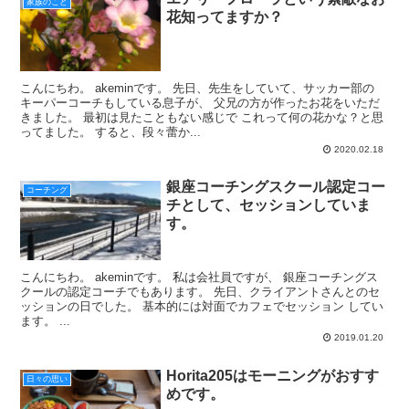
家族のこと
花知ってますか？
こんにちわ。 akeminです。 先日、先生をしていて、サッカー部の
キーパーコーチもしている息子が、 父兄の方が作ったお花をいただ
きました。 最初は見たこともない感じで これって何の花かな？と思
ってました。 すると、段々蕾か...
2020.02.18
銀座コーチングスクール認定コー
コーチング
チとして、セッションしていま
す。
こんにちわ。 akeminです。 私は会社員ですが、 銀座コーチングス
クールの認定コーチでもあります。 先日、クライアントさんとのセ
ッションの日でした。 基本的には対面でカフェでセッション してい
ます。 ...
2019.01.20
Horita205はモーニングがおすす
日々の思い
めです。