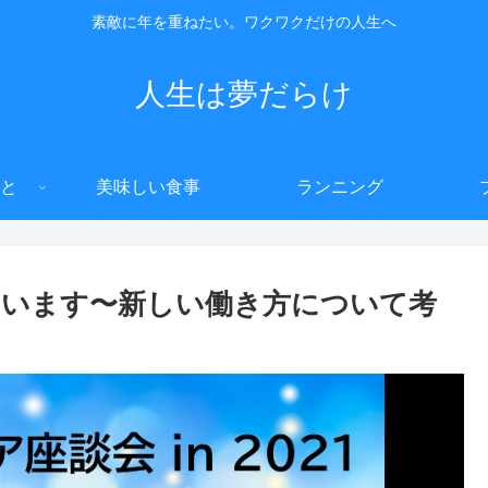
素敵に年を重ねたい。ワクワクだけの人生へ
人生は夢だらけ
と
美味しい食事
ランニング
ています〜新しい働き方について考