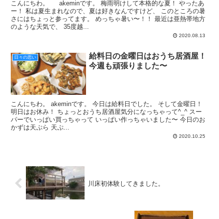
こんにちわ。 akeminです。 梅雨明けして本格的な夏！ やったあ
ー！ 私は夏生まれなので、夏は好きなんですけど、 このところの暑
さにはちょっと参ってます。 めっちゃ暑い〜！！ 最近は亜熱帯地方
のような天気で、 35度越...
2020.08.13
給料日の金曜日はおうち居酒屋！
日々の思い
今週も頑張りました〜
こんにちわ。 akeminです。 今日は給料日でした。 そして金曜日！
明日はお休み！ ちょっとおうち居酒屋気分になっちゃって^_^ スー
パーでいっぱい買っちゃって いっぱい作っちゃいました〜 今日のお
かずは天ぷら 天ぷ...
2020.10.25
川床初体験してきました。