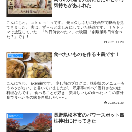
気持ちがあふれた
こんにちわ。 ａｋｅｍｉｎです。 先日久しぶりに映画館で映画を見
てきました。 実は、ず～っと楽しみにしていた映画です。 ＴＶドラ
マで放送していた、「昨日何食べた？」の映画 「劇場版昨日何食べ
た？」です！ ...
2021.11.23
食べたいものを作る主義です！
家族のこと
こんにちわ。 akeminです。 少し前のブログに、晩御飯のメニューも
うネタがない、と書いていましたが、 私家事の中で1番好きなのは
料理なんです。 食べることが好き、美味しいもの食べたい この前外
食で食べたあの味を再現したい〜 ...
2020.01.30
長野県松本市のパワースポット四
家族のこと
柱神社に行ってきた